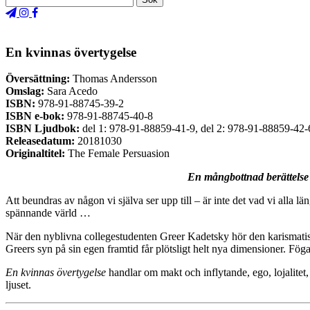
En kvinnas övertygelse
Översättning:
Thomas Andersson
Omslag:
Sara Acedo
ISBN:
978-91-88745-39-2
ISBN e-bok:
978-91-88745-40-8
ISBN Ljudbok:
del 1: 978-91-88859-41-9, del 2: 978-91-88859-42-
Releasedatum:
20181030
Originaltitel:
The Female Persuasion
En mångbottnad berättelse
Att beundras av någon vi själva ser upp till – är inte det vad vi alla läng
spännande värld …
När den nyblivna collegestudenten Greer Kadetsky hör den karismatiska
Greers syn på sin egen framtid får plötsligt helt nya dimensioner. Fö
En kvinnas övertygelse
handlar om makt och inflytande, ego, lojalitet,
ljuset.