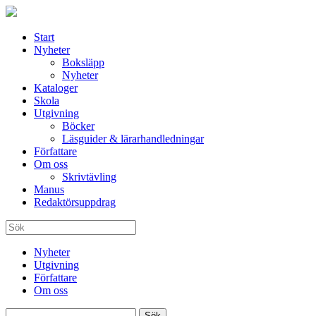
Start
Nyheter
Boksläpp
Nyheter
Kataloger
Skola
Utgivning
Böcker
Läsguider & lärarhandledningar
Författare
Om oss
Skrivtävling
Manus
Redaktörsuppdrag
Nyheter
Utgivning
Författare
Om oss