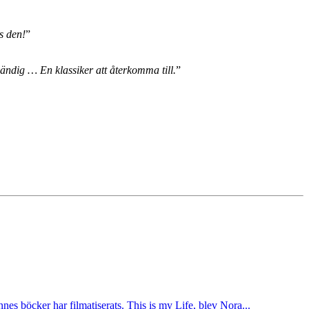
äs den!
”
ndig … En klassiker att återkomma till.
”
nes böcker har filmatiserats. This is my Life, blev Nora...