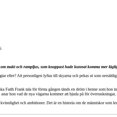
6
 om makt och rampljus, som knappast hade kunnat komma mer lägligt 
tar efter? Att personligen lyftas till skyarna och pekas ut som oersättliga? 
 Faith Frank tala för första gången tänds en dröm i henne som hon inte
ga anar hon vad de nya vägarna kommer att bjuda på för överraskningar, 
 kvinnlighet och ambitioner. Det är en historia om de människor som leder