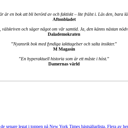
r är en bok att bli berörd av och faktiskt – lite frälst i. Läs den, bara l
Aftonbladet
 välskriven och säger något om vår samtid. Ja, den känns nästan nödvä
Dalademokraten
”
Nyansrik bok med fyndiga iakttagelser och salta insikter.
”
M Magasin
”
En hyperaktuell historia som är ett måste i höst.
”
Damernas värld
de senare legat i toppen på New York Times bästsäljarlista. Flera av hen