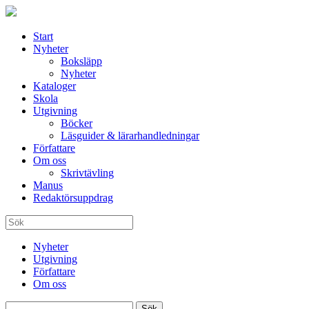
Start
Nyheter
Boksläpp
Nyheter
Kataloger
Skola
Utgivning
Böcker
Läsguider & lärarhandledningar
Författare
Om oss
Skrivtävling
Manus
Redaktörsuppdrag
Nyheter
Utgivning
Författare
Om oss