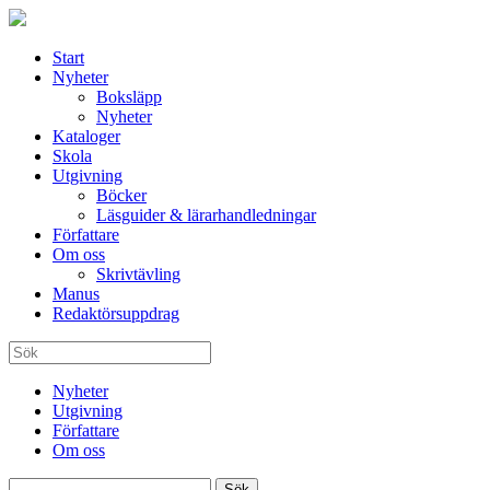
Start
Nyheter
Boksläpp
Nyheter
Kataloger
Skola
Utgivning
Böcker
Läsguider & lärarhandledningar
Författare
Om oss
Skrivtävling
Manus
Redaktörsuppdrag
Nyheter
Utgivning
Författare
Om oss