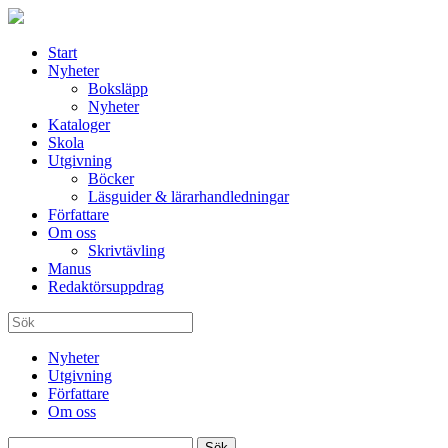
Start
Nyheter
Boksläpp
Nyheter
Kataloger
Skola
Utgivning
Böcker
Läsguider & lärarhandledningar
Författare
Om oss
Skrivtävling
Manus
Redaktörsuppdrag
Nyheter
Utgivning
Författare
Om oss