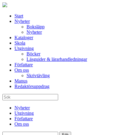
Start
Nyheter
Boksläpp
Nyheter
Kataloger
Skola
Utgivning
Böcker
Läsguider & lärarhandledningar
Författare
Om oss
Skrivtävling
Manus
Redaktörsuppdrag
Nyheter
Utgivning
Författare
Om oss