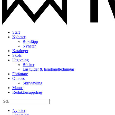
Start
Nyheter
Boksläpp
Nyheter
Kataloger
Skola
Utgivning
Böcker
Läsguider & lärarhandledningar
Författare
Om oss
Skrivtävling
Manus
Redaktörsuppdrag
Nyheter