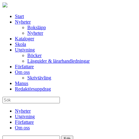
Start
Nyheter
Boksläpp
Nyheter
Kataloger
Skola
Utgivning
Böcker
Läsguider & lärarhandledningar
Författare
Om oss
Skrivtävling
Manus
Redaktörsuppdrag
Nyheter
Utgivning
Författare
Om oss