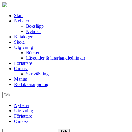
Start
Nyheter
Boksläpp
Nyheter
Kataloger
Skola
Utgivning
Böcker
Läsguider & lärarhandledningar
Författare
Om oss
Skrivtävling
Manus
Redaktörsuppdrag
Nyheter
Utgivning
Författare
Om oss