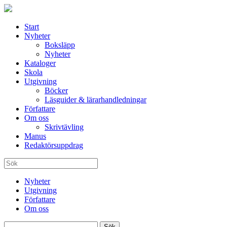
Start
Nyheter
Boksläpp
Nyheter
Kataloger
Skola
Utgivning
Böcker
Läsguider & lärarhandledningar
Författare
Om oss
Skrivtävling
Manus
Redaktörsuppdrag
Nyheter
Utgivning
Författare
Om oss