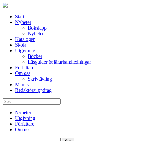
Start
Nyheter
Boksläpp
Nyheter
Kataloger
Skola
Utgivning
Böcker
Läsguider & lärarhandledningar
Författare
Om oss
Skrivtävling
Manus
Redaktörsuppdrag
Nyheter
Utgivning
Författare
Om oss