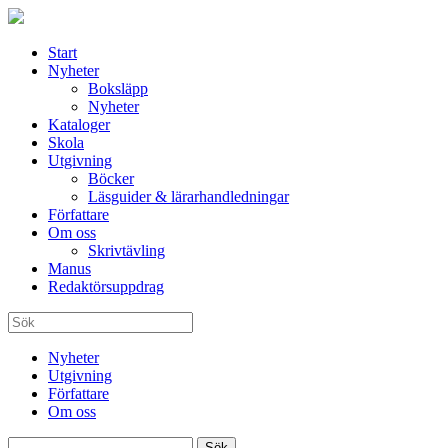
Start
Nyheter
Boksläpp
Nyheter
Kataloger
Skola
Utgivning
Böcker
Läsguider & lärarhandledningar
Författare
Om oss
Skrivtävling
Manus
Redaktörsuppdrag
Nyheter
Utgivning
Författare
Om oss