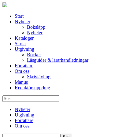
Start
Nyheter
Boksläpp
Nyheter
Kataloger
Skola
Utgivning
Böcker
Läsguider & lärarhandledningar
Författare
Om oss
Skrivtävling
Manus
Redaktörsuppdrag
Nyheter
Utgivning
Författare
Om oss