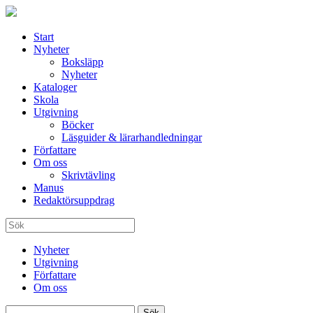
Start
Nyheter
Boksläpp
Nyheter
Kataloger
Skola
Utgivning
Böcker
Läsguider & lärarhandledningar
Författare
Om oss
Skrivtävling
Manus
Redaktörsuppdrag
Nyheter
Utgivning
Författare
Om oss