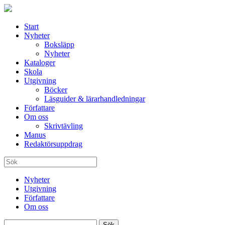
Start
Nyheter
Boksläpp
Nyheter
Kataloger
Skola
Utgivning
Böcker
Läsguider & lärarhandledningar
Författare
Om oss
Skrivtävling
Manus
Redaktörsuppdrag
Nyheter
Utgivning
Författare
Om oss