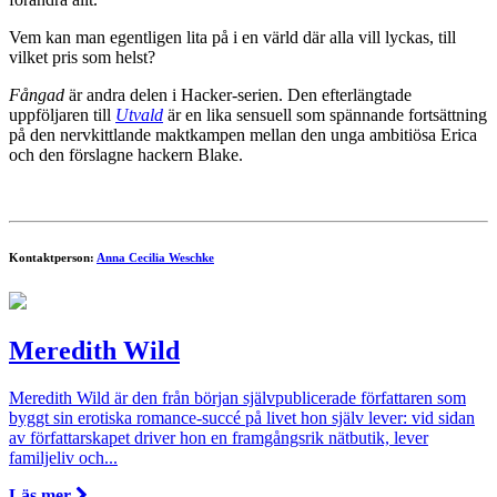
Vem kan man egentligen lita på i en värld där alla vill lyckas, till
vilket pris som helst?
Fångad
är andra delen i Hacker-serien. Den efterlängtade
uppföljaren till
Utvald
är en lika sensuell som spännande fortsättning
på den nervkittlande maktkampen mellan den unga ambitiösa Erica
och den förslagne hackern Blake.
Kontaktperson:
Anna Cecilia Weschke
Meredith Wild
Meredith Wild är den från början självpublicerade författaren som
byggt sin erotiska romance-succé på livet hon själv lever: vid sidan
av författarskapet driver hon en framgångsrik nätbutik, lever
familjeliv och...
Läs mer