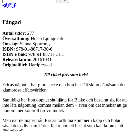
Fångad
Antal sidor:
277
Översättning:
Helen Ljungmark
Omslag:
Sanna Sporrong
ISBN:
978-91-88717-30-6
ISBN e-bok:
978-91-88717-31-3
Releasedatum:
20161031
Originaltitel:
Hardpressed
Till vilket pris som helst
Ericas nätbutik har gjort succé och hon har fått skinn på näsan i den
glamorösa affärsvärlden.
Samtidigt har hon öppnat sitt hjärta för Blake och bestämt sig för att
inte låta någonting komma mellan dem – även om det innebär att ge
honom mer kontroll i sovrummet.
Men när demoner från Ericas förflutna kommer i kapp och hotar
såväl deras liv som kärlek fattar hon ett beslut som kan komma att
förändra allt.