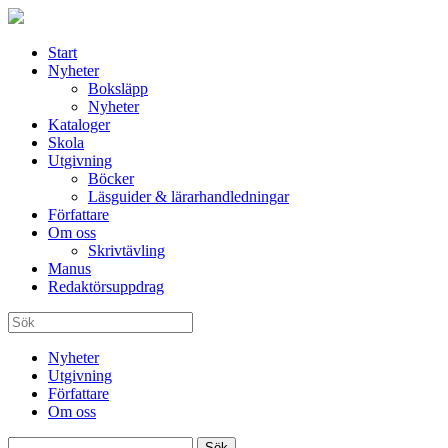
Start
Nyheter
Boksläpp
Nyheter
Kataloger
Skola
Utgivning
Böcker
Läsguider & lärarhandledningar
Författare
Om oss
Skrivtävling
Manus
Redaktörsuppdrag
Nyheter
Utgivning
Författare
Om oss