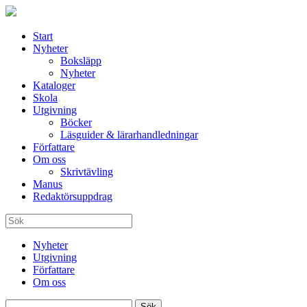
Start
Nyheter
Boksläpp
Nyheter
Kataloger
Skola
Utgivning
Böcker
Läsguider & lärarhandledningar
Författare
Om oss
Skrivtävling
Manus
Redaktörsuppdrag
Nyheter
Utgivning
Författare
Om oss