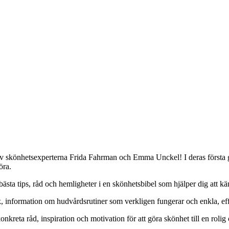
p av skönhetsexperterna Frida Fahrman och Emma Unckel! I deras första 
öra.
ta tips, råd och hemligheter i en skönhetsbibel som hjälper dig att kän
ok, information om hudvårdsrutiner som verkligen fungerar och enkla, eff
nkreta råd, inspiration och motivation för att göra skönhet till en rolig