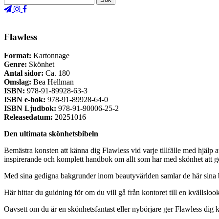
Flawless
Format:
Kartonnage
Genre:
Skönhet
Antal sidor:
Ca. 180
Omslag:
Bea Hellman
ISBN:
978-91-89928-63-3
ISBN e-bok:
978-91-89928-64-0
ISBN Ljudbok:
978-91-90006-25-2
Releasedatum:
20251016
Den ultimata skönhetsbibeln
Bemästra konsten att känna dig Flawless vid varje tillfälle med hjäl
inspirerande och komplett handbok om allt som har med skönhet att g
Med sina gedigna bakgrunder inom beautyvärlden samlar de här sina bäs
Här hittar du guidning för om du vill gå från kontoret till en kvällslo
Oavsett om du är en skönhetsfantast eller nybörjare ger Flawless dig ko