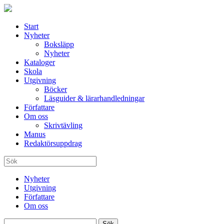
Start
Nyheter
Boksläpp
Nyheter
Kataloger
Skola
Utgivning
Böcker
Läsguider & lärarhandledningar
Författare
Om oss
Skrivtävling
Manus
Redaktörsuppdrag
Nyheter
Utgivning
Författare
Om oss