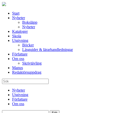
Start
Nyheter
Boksläpp
Nyheter
Kataloger
Skola
Utgivning
Böcker
Läsguider & lärarhandledningar
Författare
Om oss
Skrivtävling
Manus
Redaktörsuppdrag
Nyheter
Utgivning
Författare
Om oss