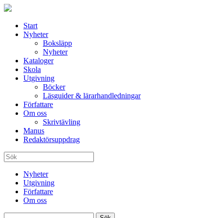
Start
Nyheter
Boksläpp
Nyheter
Kataloger
Skola
Utgivning
Böcker
Läsguider & lärarhandledningar
Författare
Om oss
Skrivtävling
Manus
Redaktörsuppdrag
Nyheter
Utgivning
Författare
Om oss