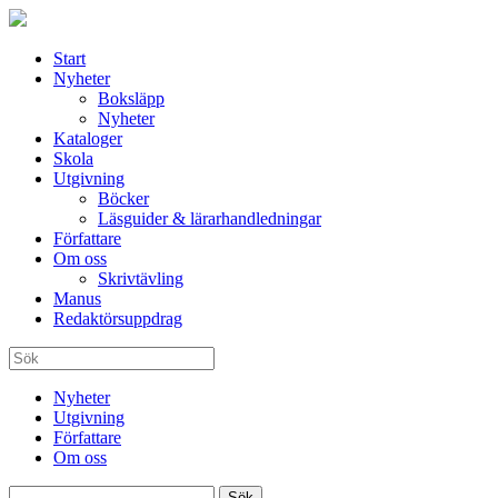
Start
Nyheter
Boksläpp
Nyheter
Kataloger
Skola
Utgivning
Böcker
Läsguider & lärarhandledningar
Författare
Om oss
Skrivtävling
Manus
Redaktörsuppdrag
Nyheter
Utgivning
Författare
Om oss