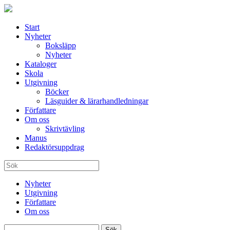
Start
Nyheter
Boksläpp
Nyheter
Kataloger
Skola
Utgivning
Böcker
Läsguider & lärarhandledningar
Författare
Om oss
Skrivtävling
Manus
Redaktörsuppdrag
Nyheter
Utgivning
Författare
Om oss