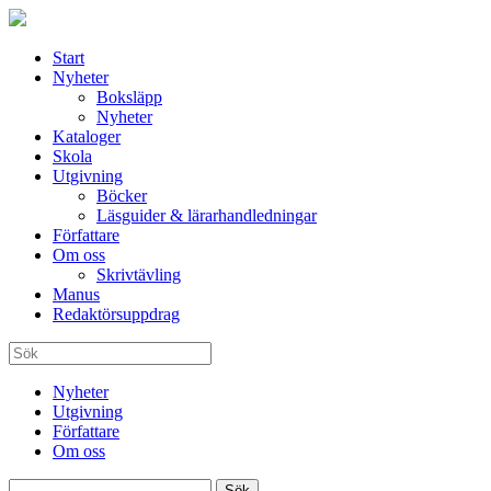
Start
Nyheter
Boksläpp
Nyheter
Kataloger
Skola
Utgivning
Böcker
Läsguider & lärarhandledningar
Författare
Om oss
Skrivtävling
Manus
Redaktörsuppdrag
Nyheter
Utgivning
Författare
Om oss