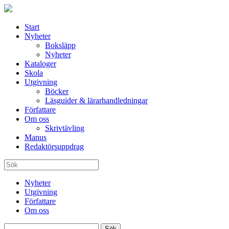
Start
Nyheter
Boksläpp
Nyheter
Kataloger
Skola
Utgivning
Böcker
Läsguider & lärarhandledningar
Författare
Om oss
Skrivtävling
Manus
Redaktörsuppdrag
Nyheter
Utgivning
Författare
Om oss