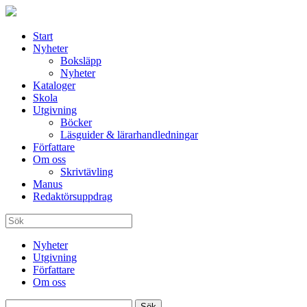
Start
Nyheter
Boksläpp
Nyheter
Kataloger
Skola
Utgivning
Böcker
Läsguider & lärarhandledningar
Författare
Om oss
Skrivtävling
Manus
Redaktörsuppdrag
Nyheter
Utgivning
Författare
Om oss