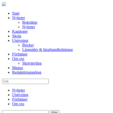
Start
Nyheter
Boksläpp
Nyheter
Kataloger
Skola
Utgivning
Böcker
Läsguider & lärarhandledningar
Författare
Om oss
Skrivtävling
Manus
Redaktörsuppdrag
Nyheter
Utgivning
Författare
Om oss