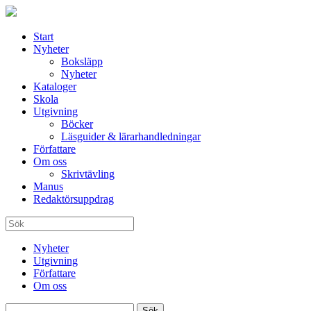
Start
Nyheter
Boksläpp
Nyheter
Kataloger
Skola
Utgivning
Böcker
Läsguider & lärarhandledningar
Författare
Om oss
Skrivtävling
Manus
Redaktörsuppdrag
Nyheter
Utgivning
Författare
Om oss