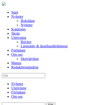
Start
Nyheter
Boksläpp
Nyheter
Kataloger
Skola
Utgivning
Böcker
Läsguider & lärarhandledningar
Författare
Om oss
Skrivtävling
Manus
Redaktörsuppdrag
Nyheter
Utgivning
Författare
Om oss