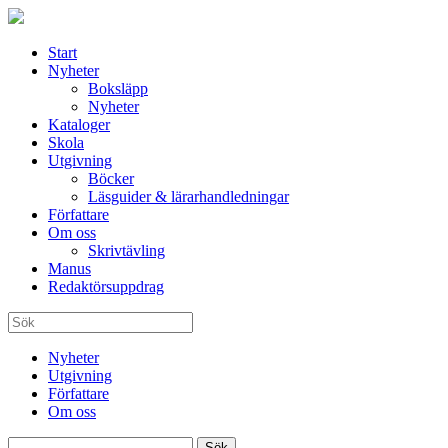
Start
Nyheter
Boksläpp
Nyheter
Kataloger
Skola
Utgivning
Böcker
Läsguider & lärarhandledningar
Författare
Om oss
Skrivtävling
Manus
Redaktörsuppdrag
Nyheter
Utgivning
Författare
Om oss