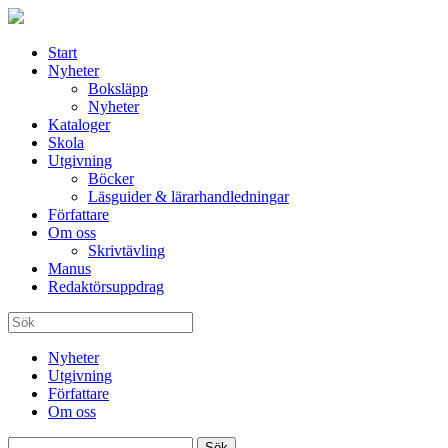
Start
Nyheter
Boksläpp
Nyheter
Kataloger
Skola
Utgivning
Böcker
Läsguider & lärarhandledningar
Författare
Om oss
Skrivtävling
Manus
Redaktörsuppdrag
Nyheter
Utgivning
Författare
Om oss