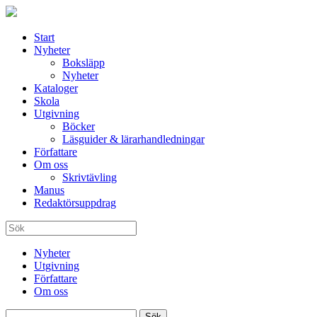
Start
Nyheter
Boksläpp
Nyheter
Kataloger
Skola
Utgivning
Böcker
Läsguider & lärarhandledningar
Författare
Om oss
Skrivtävling
Manus
Redaktörsuppdrag
Nyheter
Utgivning
Författare
Om oss