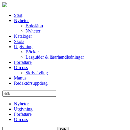
Start
Nyheter
Boksläpp
Nyheter
Kataloger
Skola
Utgivning
Böcker
Läsguider & lärarhandledningar
Författare
Om oss
Skrivtävling
Manus
Redaktörsuppdrag
Nyheter
Utgivning
Författare
Om oss