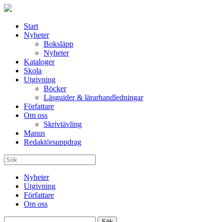
Start
Nyheter
Boksläpp
Nyheter
Kataloger
Skola
Utgivning
Böcker
Läsguider & lärarhandledningar
Författare
Om oss
Skrivtävling
Manus
Redaktörsuppdrag
Nyheter
Utgivning
Författare
Om oss