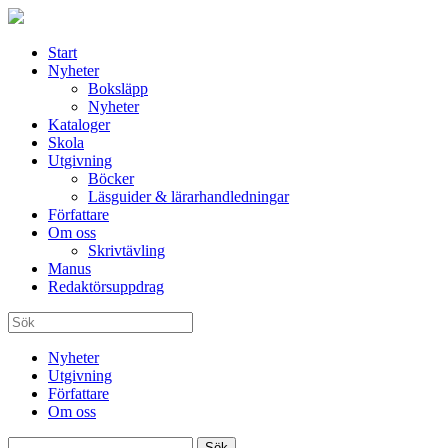
Start
Nyheter
Boksläpp
Nyheter
Kataloger
Skola
Utgivning
Böcker
Läsguider & lärarhandledningar
Författare
Om oss
Skrivtävling
Manus
Redaktörsuppdrag
Nyheter
Utgivning
Författare
Om oss