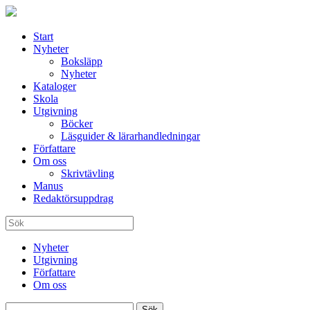
Start
Nyheter
Boksläpp
Nyheter
Kataloger
Skola
Utgivning
Böcker
Läsguider & lärarhandledningar
Författare
Om oss
Skrivtävling
Manus
Redaktörsuppdrag
Nyheter
Utgivning
Författare
Om oss