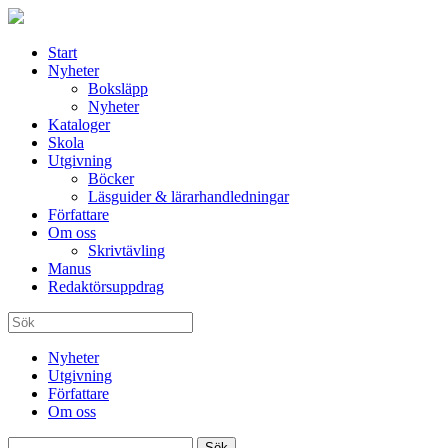
Start
Nyheter
Boksläpp
Nyheter
Kataloger
Skola
Utgivning
Böcker
Läsguider & lärarhandledningar
Författare
Om oss
Skrivtävling
Manus
Redaktörsuppdrag
Nyheter
Utgivning
Författare
Om oss