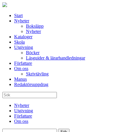
Start
Nyheter
Boksläpp
Nyheter
Kataloger
Skola
Utgivning
Böcker
Läsguider & lärarhandledningar
Författare
Om oss
Skrivtävling
Manus
Redaktörsuppdrag
Nyheter
Utgivning
Författare
Om oss