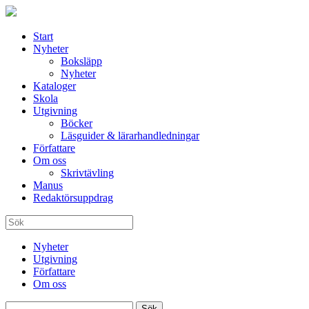
Start
Nyheter
Boksläpp
Nyheter
Kataloger
Skola
Utgivning
Böcker
Läsguider & lärarhandledningar
Författare
Om oss
Skrivtävling
Manus
Redaktörsuppdrag
Nyheter
Utgivning
Författare
Om oss