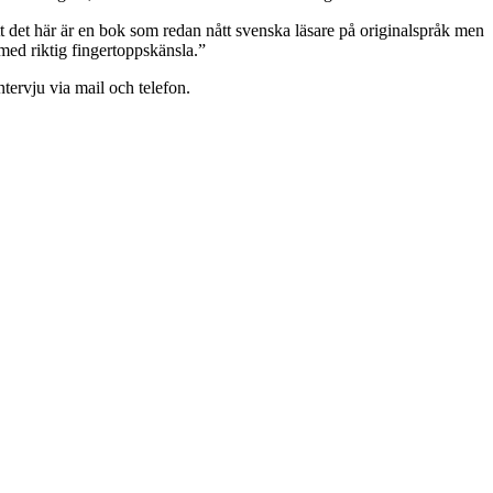
tt det här är en bok som redan nått svenska läsare på originalspråk men
 med riktig fingertoppskänsla.”
ntervju via mail och telefon.