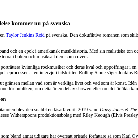
ndelse kommer nu på svenska
ren
Taylor Jenkins Reid
på svenska. Den dokufiktiva romanen som skildrar
band och en epok i amerikansk musikhistoria. Med sin realistiska ton och
texterna i boken och musiksatt dem som covers.
porträttera kvinnliga rockmusiker och deras kval och uppoffringar i en
elseprocessen. I en intervju i tidskriften Rolling Stone säger Jenkins R
 ut gränsen mellan vad som är verkliga livet och vad som är konst. Idé
stone för publiken, om detta är en del av showen eller om det är äkta kän
oon
itannien blev den snabbt en läsarfavorit. 2019 vann
Daisy Jones & The 
t Reese Witherspoons produktionsbolag med Riley Keough (Elvis Presley
 som bland annat tidigare har översatt prisade författare så som Kar