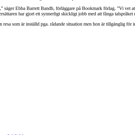
ka,” säger Ebba Barrett Bandh, förläggare på Bookmark förlag. ”Vi vet a
rsättaren har gjort ett synnerligt skickligt jobb med att fånga talspråket
 resa som är inställd pga. rådande situation men hon är tillgänglig för i