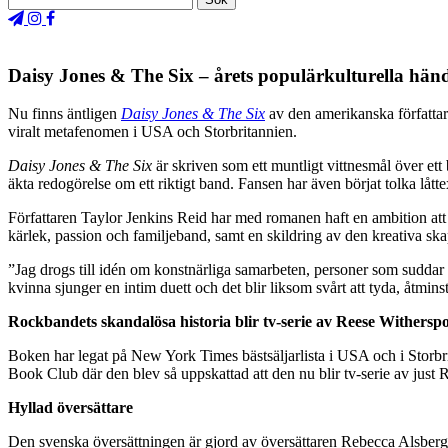
Daisy Jones & The Six – årets populärkulturella hä
Nu finns äntligen
Daisy Jones & The Six
av den amerikanska författa
viralt metafenomen i USA och Storbritannien.
Daisy Jones & The Six
är skriven som ett muntligt vittnesmål över ett 
äkta redogörelse om ett riktigt band. Fansen har även börjat tolka låt
Författaren Taylor Jenkins Reid har med romanen haft en ambition att 
kärlek, passion och familjeband, samt en skildring av den kreativa skap
”Jag drogs till idén om konstnärliga samarbeten, personer som suddar
kvinna sjunger en intim duett och det blir liksom svårt att tyda, åtmin
Rockbandets skandalösa historia blir tv-serie av Reese Withersp
Boken har legat på New York Times bästsäljarlista i USA och i Storbr
Book Club där den blev så uppskattad att den nu blir tv-serie av jus
Hyllad översättare
Den svenska översättningen är gjord av översättaren Rebecca Alsberg