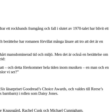
 ett rockbands framgång och fall i slutet av 1970-talet har blivit ett
 berättelse har romanen förvillat många läsare att tro att det är en
 hårt mansdominerad tid och miljö. Men det är också en berättelse om
eid:
n att – och detta förekommer hela tiden inom musiken – en man och en
slor vi ser?”
Six
läsarpriset Goodread’s Choice Awards, och valdes till Reese’s
s barnbarn) i rollen som Daisy Jones.
l Ove Knausgård, Rachel Cusk och Michael Cunnigham.