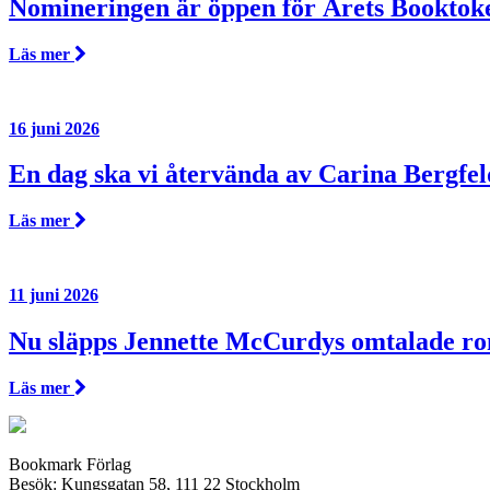
Nomineringen är öppen för Årets Booktok
Läs mer
16 juni 2026
En dag ska vi återvända av Carina Bergfel
Läs mer
11 juni 2026
Nu släpps Jennette McCurdys omtalade r
Läs mer
Bookmark Förlag
Besök: Kungsgatan 58, 111 22 Stockholm