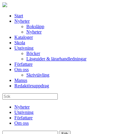
Start
Nyheter
Boksläpp
Nyheter
Kataloger
Skola
Utgivning
Böcker
Läsguider & lärarhandledningar
Författare
Om oss
Skrivtävling
Manus
Redaktörsuppdrag
Nyheter
Utgivning
Författare
Om oss