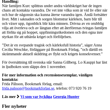
Handling:
När familjen Kurc splittras under andra världskriget har de ingen
chans att kontakta varandra. De vet inte vilka som är vid liv eller när
och hur de någonsin ska kunna återse varandra igen. Ändå fortsätter
livet. Mitt i saknaden och sorgen blomstrar kärleken, barn blir till
och växer upp, ögonblick blir kära minnen. Drivna av en orubblig
vilja att överleva och av längtan efter att återförenas tvingas familjen
att förlita sig på hoppet, uppfinningsrikedomen och den egna inre
styrkan för att uthärda kriget och förföljelsen.
”Det är en svepande tragisk och kärleksfull historia”, säger Anna
Cecilia Weschke, förläggare på Bookmark Förlag, ”och därtill en
skrämmande aktuell skildring av flykt och krigets konsekvenser.”
För översättning till svenska står Sanna Gillberg. Lo Kauppi har läst
in ljudboken som släpps den 1 november.
För mer information och recensionsexemplar, vänligen
kontakta:
Frida Pålsson, Bookmark förlag, email:
frida.palsson@bookmarkforlag.se
, telefon: 073 920 76 19
Läs mer
Vi som var lyckliga
Georgia Hunter
Fler nyheter