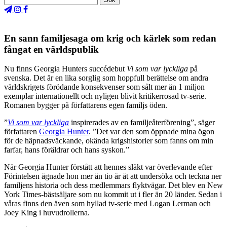
En sann familjesaga om krig och kärlek som redan
fångat en världspublik
Nu finns Georgia Hunters succédebut
Vi som var lyckliga
på
svenska. Det är en lika sorglig som hoppfull berättelse om andra
världskrigets förödande konsekvenser som sålt mer än 1 miljon
exemplar internationellt och nyligen blivit kritikerrosad tv-serie.
Romanen bygger på författarens egen familjs öden.
”
Vi som var lyckliga
inspirerades av en familjeåterförening”, säger
författaren
Georgia Hunter
. ”Det var den som öppnade mina ögon
för de häpnadsväckande, okända krigshistorier som fanns om min
farfar, hans föräldrar och hans syskon.”
När Georgia Hunter förstått att hennes släkt var överlevande efter
Förintelsen ägnade hon mer än tio år åt att undersöka och teckna ner
familjens historia och dess medlemmars flyktvägar. Det blev en New
York Times-bästsäljare som nu kommit ut i fler än 20 länder. Sedan i
våras finns den även som hyllad tv-serie med Logan Lerman och
Joey King i huvudrollerna.