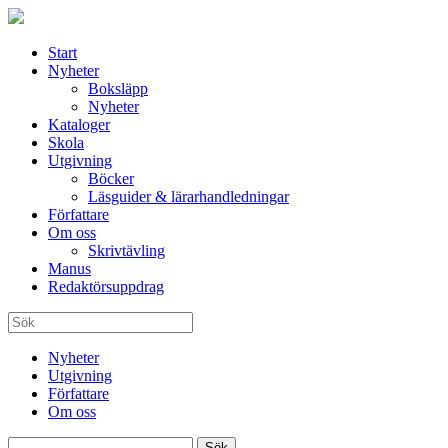
Start
Nyheter
Boksläpp
Nyheter
Kataloger
Skola
Utgivning
Böcker
Läsguider & lärarhandledningar
Författare
Om oss
Skrivtävling
Manus
Redaktörsuppdrag
Nyheter
Utgivning
Författare
Om oss