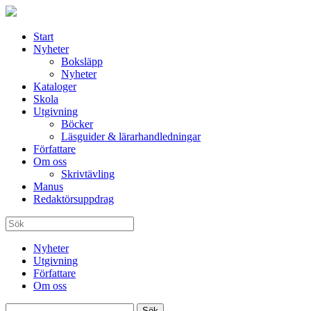
Start
Nyheter
Boksläpp
Nyheter
Kataloger
Skola
Utgivning
Böcker
Läsguider & lärarhandledningar
Författare
Om oss
Skrivtävling
Manus
Redaktörsuppdrag
Nyheter
Utgivning
Författare
Om oss