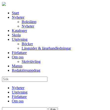
Start
Nyheter
Boksläpp
Nyheter
Kataloger
Skola
Utgivning
Böcker
Läsguider & lärarhandledningar
Författare
Om oss
Skrivtävling
Manus
Redaktörsuppdrag
Nyheter
Utgivning
Författare
Om oss