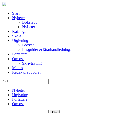
Start
Nyheter
Boksläpp
Nyheter
Kataloger
Skola
Utgivning
Böcker
Läsguider & lärarhandledningar
Författare
Om oss
Skrivtävling
Manus
Redaktörsuppdrag
Nyheter
Utgivning
Författare
Om oss