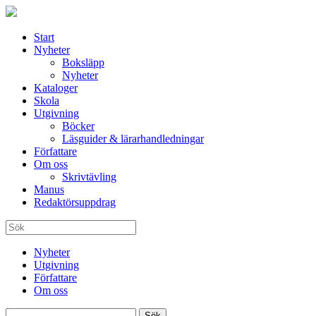
Start
Nyheter
Boksläpp
Nyheter
Kataloger
Skola
Utgivning
Böcker
Läsguider & lärarhandledningar
Författare
Om oss
Skrivtävling
Manus
Redaktörsuppdrag
Nyheter
Utgivning
Författare
Om oss