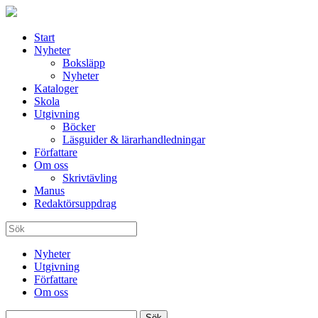
Start
Nyheter
Boksläpp
Nyheter
Kataloger
Skola
Utgivning
Böcker
Läsguider & lärarhandledningar
Författare
Om oss
Skrivtävling
Manus
Redaktörsuppdrag
Nyheter
Utgivning
Författare
Om oss