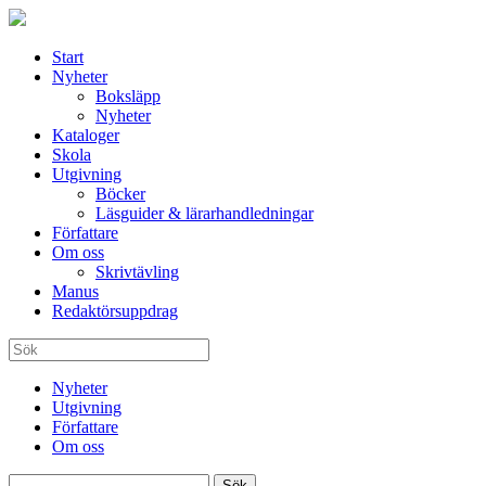
Start
Nyheter
Boksläpp
Nyheter
Kataloger
Skola
Utgivning
Böcker
Läsguider & lärarhandledningar
Författare
Om oss
Skrivtävling
Manus
Redaktörsuppdrag
Nyheter
Utgivning
Författare
Om oss