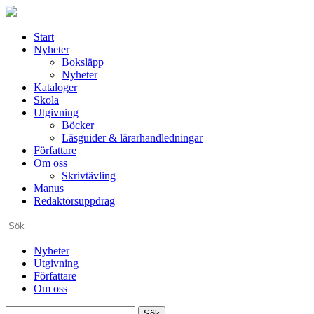
Start
Nyheter
Boksläpp
Nyheter
Kataloger
Skola
Utgivning
Böcker
Läsguider & lärarhandledningar
Författare
Om oss
Skrivtävling
Manus
Redaktörsuppdrag
Nyheter
Utgivning
Författare
Om oss