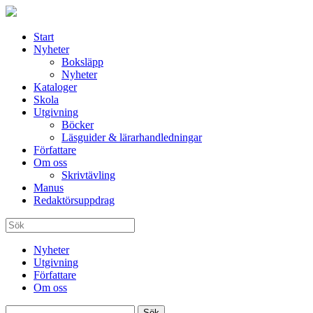
Start
Nyheter
Boksläpp
Nyheter
Kataloger
Skola
Utgivning
Böcker
Läsguider & lärarhandledningar
Författare
Om oss
Skrivtävling
Manus
Redaktörsuppdrag
Nyheter
Utgivning
Författare
Om oss