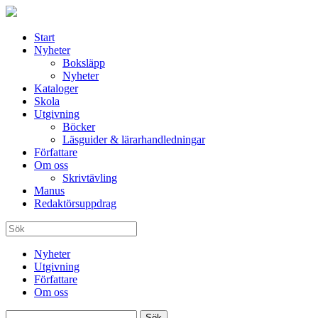
Start
Nyheter
Boksläpp
Nyheter
Kataloger
Skola
Utgivning
Böcker
Läsguider & lärarhandledningar
Författare
Om oss
Skrivtävling
Manus
Redaktörsuppdrag
Nyheter
Utgivning
Författare
Om oss