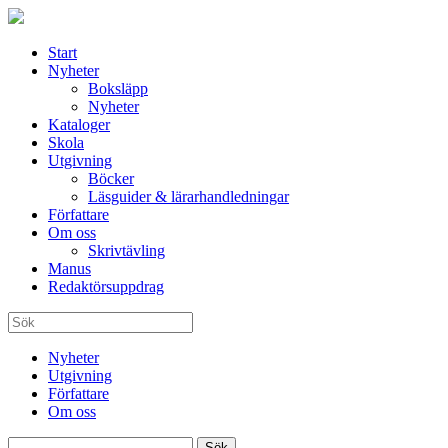
Start
Nyheter
Boksläpp
Nyheter
Kataloger
Skola
Utgivning
Böcker
Läsguider & lärarhandledningar
Författare
Om oss
Skrivtävling
Manus
Redaktörsuppdrag
Nyheter
Utgivning
Författare
Om oss