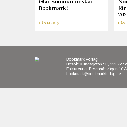
Glad sommar önskar
No
Bookmark!
för
202
LÄS MER
LÄS
Bookmark Förlag
Besök: Kungsgatan 58, 111 22 S
Fakturering: Berganäsvägen 10 A
bookmark@bookmarkforlag.se