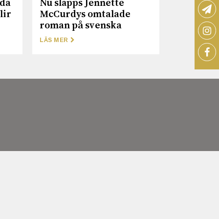
nda
Nu släpps Jennette
lir
McCurdys omtalade
roman på svenska
LÄS MER