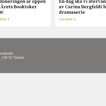
mineringen är öppen
En dag ska vi återvä
 Årets Booktoker
av Carina Bergfeldt b
6!
dramaserie
 MER
LÄS MER
tockholm
, 135 52 Tyresö