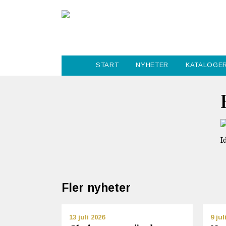
START
NYHETER
KATALOGE
I
Fler nyheter
13 juli 2026
9 jul